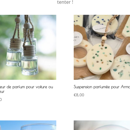
tenter !
useur de parfum pour voiture ou
Suspension parfumée pour Armo
eur
€
8,00
0