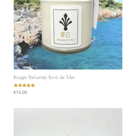
Bougie Parfumée Bord de Mer
Note
€
15,00
5.00
sur 5