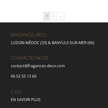
1
2
→
FRAGANCES DÉCO
LUDON-MÉDOC (33) & BANYULS-SUR-MER (66)
CONTACTEZ-NOUS
contact@fragances-deco.com
06 52 55 13 60
C.G.V.
EN SAVOIR PLUS