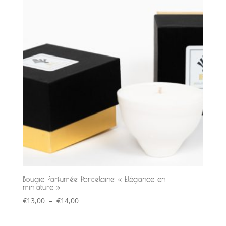
Bougie Parfumée Porcelaine « Elégance en
miniature »
Plage
€
13,00
–
€
14,00
de
prix :