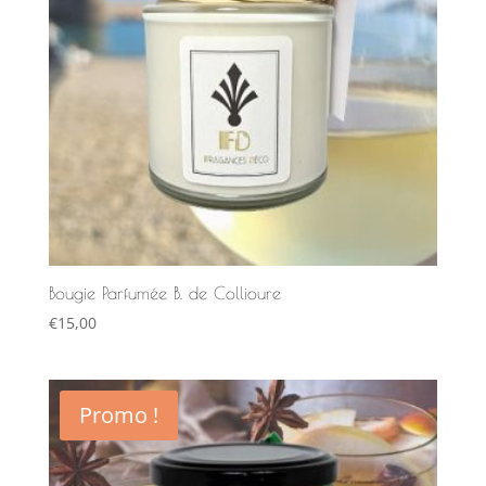
Bougie Parfumée B. de Collioure
€
15,00
Promo !