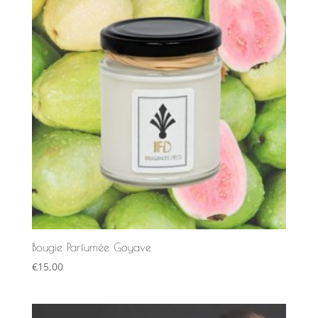
€15,00.
€10,00.
Bougie Parfumée Goyave
€
15,00