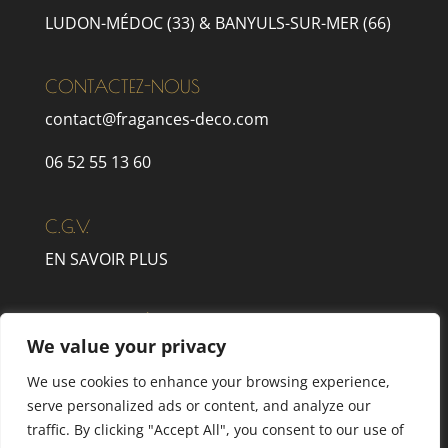
LUDON-MÉDOC (33) & BANYULS-SUR-MER (66)
CONTACTEZ-NOUS
contact@fragances-deco.com
06 52 55 13 60
C.G.V.
EN SAVOIR PLUS
MENTIONS LÉGALES
We value your privacy
EN SAVOIR PLUS
We use cookies to enhance your browsing experience,
serve personalized ads or content, and analyze our
traffic. By clicking "Accept All", you consent to our use of