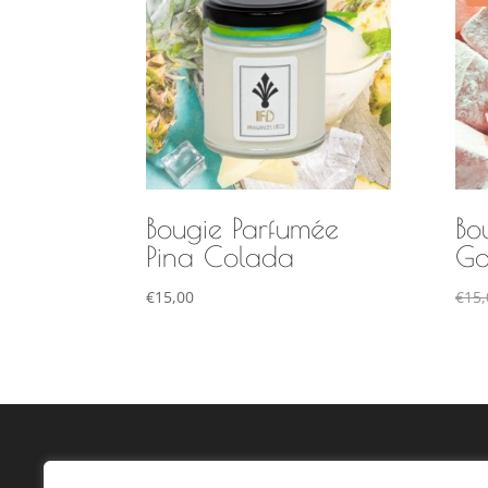
Bougie Parfumée
Bo
Pina Colada
Go
€
15,00
€
15,
FRAGANCES DÉCO
CO