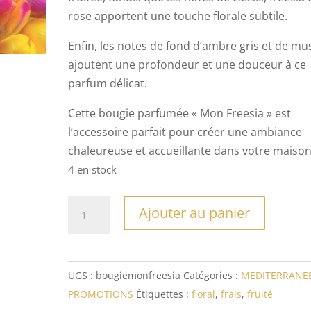
rose apportent une touche florale subtile.
Enfin, les notes de fond d’ambre gris et de mu
ajoutent une profondeur et une douceur à ce
parfum délicat.
Cette bougie parfumée « Mon Freesia » est
l’accessoire parfait pour créer une ambiance
chaleureuse et accueillante dans votre maison
4 en stock
quantité
Ajouter au panier
de
Bougie
Parfumée
UGS :
bougiemonfreesia
Catégories :
MEDITERRANE
Mon
PROMOTIONS
Étiquettes :
floral
,
frais
,
fruité
Freesia