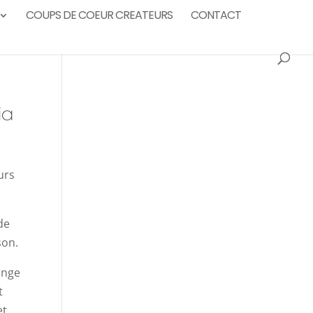
COUPS DE COEUR CREATEURS
CONTACT
ia
urs
de
son.
ange
t
et