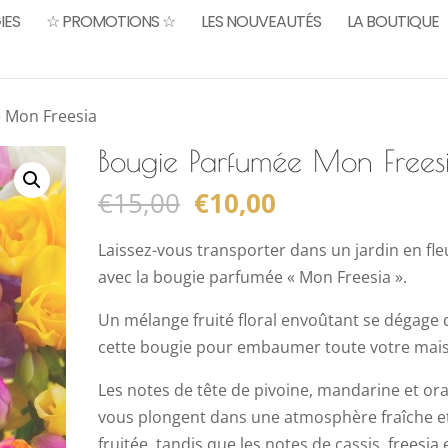
IES
☆ PROMOTIONS ☆
LES NOUVEAUTÉS
LA BOUTIQUE
 Mon Freesia
Bougie Parfumée Mon Frees
Le
Le
€
15,00
€
10,00
prix
prix
initial
actuel
Laissez-vous transporter dans un jardin en fle
était :
est :
avec la bougie parfumée « Mon Freesia ».
€15,00.
€10,00.
Un mélange fruité floral envoûtant se dégage 
cette bougie pour embaumer toute votre mai
Les notes de tête de pivoine, mandarine et or
vous plongent dans une atmosphère fraîche e
fruitée, tandis que les notes de cassis, freesia 