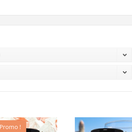
N
Promo !